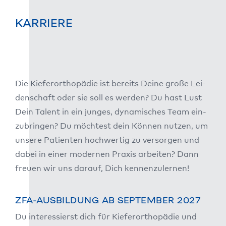
KARRIERE
Die Kie­fer­or­tho­pä­die ist bereits Dei­ne gro­ße Lei­
den­schaft oder sie soll es wer­den? Du hast Lust
Dein Talent in ein jun­ges, dyna­mi­sches Team ein­
zu­brin­gen? Du möch­test dein Kön­nen nut­zen, um
unse­re Pati­en­ten hoch­wer­tig zu ver­sor­gen und
dabei in einer moder­nen Pra­xis arbei­ten? Dann
freu­en wir uns dar­auf, Dich ken­nen­zu­ler­nen!
ZFA-AUSBILDUNG AB SEPTEMBER 2027
Du inter­es­sierst dich für Kie­fer­or­tho­pä­die und