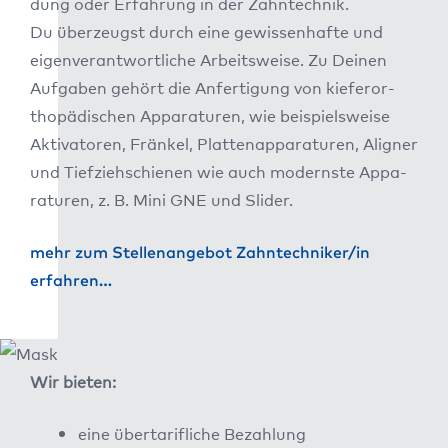
dung oder Erfah­rung in der Zahn­tech­nik.
Du über­zeugst durch eine gewis­sen­haf­te und
eigen­ver­ant­wort­li­che Arbeits­wei­se. Zu Dei­nen
Auf­ga­ben gehört die Anfer­ti­gung von kie­fer­or­
tho­pä­di­schen Appa­ra­tu­ren, wie bei­spiels­wei­se
Akti­va­to­ren, Frän­kel, Plat­ten­ap­pa­ra­tu­ren, Ali­gner
und Tief­zieh­schie­nen wie auch moderns­te Appa­
ra­tu­ren, z. B. Mini GNE und Slider.
mehr zum Stel­len­an­ge­bot Zahntechniker/in
erfah­ren…
Wir bie­ten:
eine über­ta­rif­li­che Bezah­lung