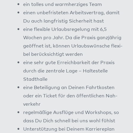
ein tol­les und warm­her­zi­ges Team
einen unbe­fris­te­ten Arbeits­ver­trag, damit
Du auch lang­fris­tig Sicher­heit hast
eine fle­xi­ble Urlaubs­re­ge­lung mit 6,5
Wochen pro Jahr. Da die Pra­xis ganz­jäh­rig
geöff­net ist, kön­nen Urlaubs­wün­sche fle­xi­
bel berück­sich­tigt wer­den
eine sehr gute Erreich­bar­keit der Pra­xis
durch die zen­tra­le Lage – Hal­te­stel­le
Stadt­hal­le
eine Betei­li­gung an Dei­nen Fahrt­kos­ten
oder ein Ticket für den öffent­li­chen Nah­
ver­kehr
regel­mä­ßi­ge Aus­flü­ge und Work­shops, so
dass Du Dich schnell bei uns wohl fühlst
Unter­stüt­zung bei Dei­nem Kar­rie­re­plan