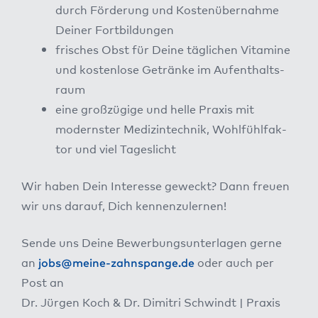
durch För­de­rung und Kos­ten­über­nah­me
Dei­ner Fort­bil­dun­gen
fri­sches Obst für Dei­ne täg­li­chen Vit­ami­ne
und kos­ten­lo­se Geträn­ke im Auf­ent­halts­
raum
eine groß­zü­gi­ge und hel­le Pra­xis mit
moderns­ter Medi­zin­tech­nik, Wohl­fühl­fak­
tor und viel Tages­licht
Wir haben Dein Inter­es­se geweckt? Dann freu­en
wir uns dar­auf, Dich ken­nen­zu­ler­nen!
Sen­de uns Dei­ne Bewer­bungs­un­ter­la­gen ger­ne
an
jobs@meine-zahnspange.de
oder auch per
Post an
Dr. Jür­gen Koch & Dr. Dimi­t­ri Schwindt | Pra­xis