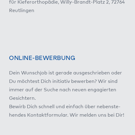
für Kie­fer­or­tho­pä­die, Wil­ly-Brandt-Platz 2, 72764
Reut­lin­gen
ONLINE-BEWERBUNG
Dein Wunsch­job ist gera­de aus­ge­schrie­ben oder
Du möch­test Dich initia­tiv bewer­ben? Wir sind
immer auf der Suche nach neu­en enga­gier­ten
Gesich­tern.
Bewirb Dich schnell und ein­fach über neben­ste­
hen­des Kon­takt­for­mu­lar. Wir mel­den uns bei Dir!