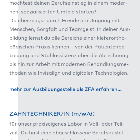
möch­test dei­nen Berufs­ein­stieg in einem moder­
nen, spe­zia­li­sier­ten Umfeld star­ten?
Du über­zeugst durch Freu­de am Umgang mit
Men­schen, Sorg­falt und Team­geist. In dei­ner Aus­
bil­dung lernst du alle Berei­che einer kie­fer­or­tho­
pä­di­schen Pra­xis ken­nen – von der Pati­en­ten­be­
treu­ung und Stuh­l­as­sis­tenz über die Abrech­nung
bis hin zur Arbeit mit moder­nen Behand­lungs­me­
tho­den wie Invi­sa­lign und digi­ta­len Tech­no­lo­gien.
mehr zur Aus­bil­dungs­stel­le als ZFA erfah­ren…
ZAHNTECHNIKER/IN (m/w/d)
für unser pra­xis­ei­ge­nes Labor in Voll- oder Teil­
zeit. Du hast eine abge­schlos­se­ne Berufs­aus­bil­