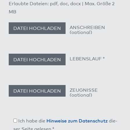
Erlaub­te Datei­en: pdf, doc, docx | Max. Grö­ße 2
MB
Ich habe die
Hin­wei­se zum Daten­schutz
die­
ser Sei­te gele­sen.*