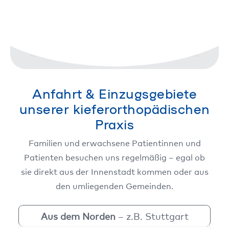
Anfahrt & Einzugsgebiete
unserer kieferorthopädischen
Praxis
Fami­li­en und erwach­se­ne Pati­en­tin­nen und
Pati­en­ten besu­chen uns regel­mä­ßig – egal ob
sie direkt aus der Innen­stadt kom­men oder aus
den umlie­gen­den Gemein­den.
Aus dem Nor­den
– z.B. Stutt­gart