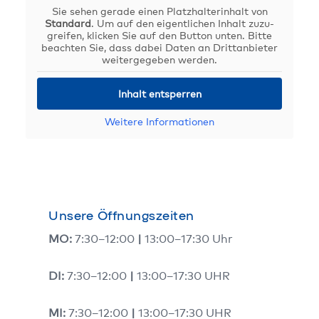
Sie sehen gera­de einen Platz­hal­ter­in­halt von
Stan­dard
. Um auf den eigent­li­chen Inhalt zuzu­
grei­fen, kli­cken Sie auf den But­ton unten. Bit­te
beach­ten Sie, dass dabei Daten an Dritt­an­bie­ter
wei­ter­ge­ge­ben wer­den.
Inhalt ent­sper­ren
Wei­te­re Infor­ma­tio­nen
Unsere Öffnungszeiten
MO:
7:30–12:00
|
13:00–17:30 Uhr
DI:
7:30–12:00
|
13:00–17:30 UHR
MI:
7:30–12:00
|
13:00–17:30 UHR