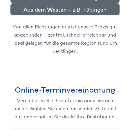
Aus dem Wes­ten
– z.B. Tübin­gen
Von allen Rich­tun­gen aus ist unse­re Pra­xis gut
ange­bun­den – zen­tral, schnell erreich­bar und
ide­al gele­gen für die gesam­te Regi­on rund um
Reut­lin­gen.
Online-Terminvereinbarung
Ver­ein­ba­ren Sie Ihren Ter­min ganz ein­fach
online. Wäh­len Sie einen pas­sen­den Zeit­punkt
aus und erhal­ten Sie direkt Ihre Bestä­ti­gung.