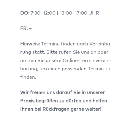
DO:
7:30–12:00
|
13:00–17:00 UHR
FR:
–
Hin­weis:
Ter­mi­ne fin­den nach Ver­ein­ba­
rung statt. Bit­te rufen Sie uns an oder
nut­zen Sie unse­re Online-Ter­min­ver­ein­
ba­rung, um einen pas­sen­den Ter­min zu
fin­den.
Wir freu­en uns dar­auf Sie in unse­rer
Pra­xis begrü­ßen zu dür­fen und hel­fen
Ihnen bei Rück­fra­gen ger­ne wei­ter!