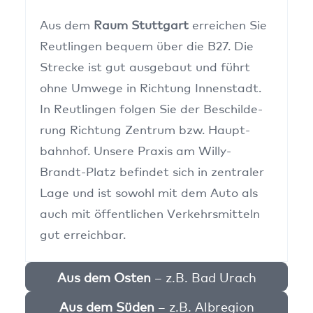
Aus dem
Raum Stutt­gart
errei­chen Sie
Reut­lin­gen bequem über die B27. Die
Stre­cke ist gut aus­ge­baut und führt
ohne Umwe­ge in Rich­tung Innen­stadt.
In Reut­lin­gen fol­gen Sie der Beschil­de­
rung Rich­tung Zen­trum bzw. Haupt­
bahn­hof. Unse­re Pra­xis am Wil­ly-
Brandt-Platz befin­det sich in zen­tra­ler
Lage und ist sowohl mit dem Auto als
auch mit öffent­li­chen Ver­kehrs­mit­teln
gut erreich­bar.
Aus dem Osten
– z.B. Bad Urach
Aus dem Süden
– z.B. Alb­re­gi­on